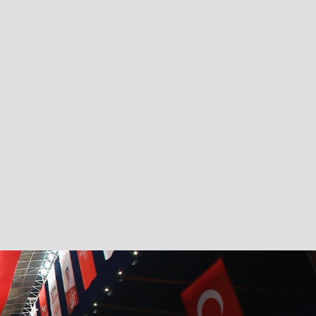
İttifakı Ortak Basın Açıklaması (4 Mart 2023 – Ankar