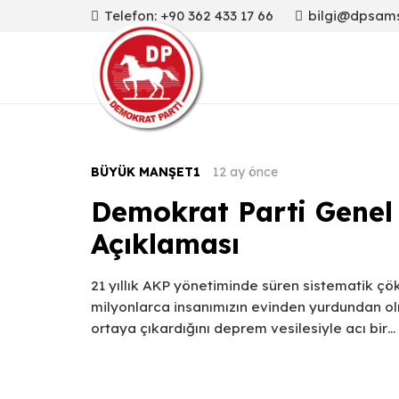
Telefon: +90 362 433 17 66
bilgi@dpsam
BÜYÜK MANŞET1
12 ay önce
Demokrat Parti Genel 
Açıklaması
21 yıllık AKP yönetiminde süren sistematik çö
milyonlarca insanımızın evinden yurdundan ol
ortaya çıkardığını deprem vesilesiyle acı bir…