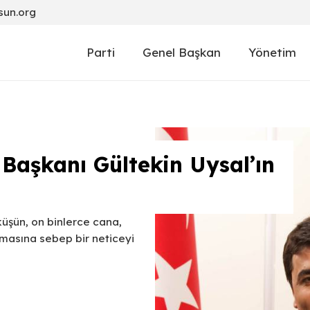
sun.org
Parti
Genel Başkan
Yönetim
Başkanı Gültekin Uysal’ın
küşün, on binlerce cana,
masına sebep bir neticeyi