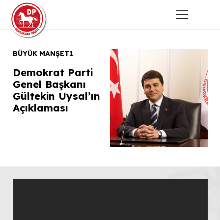
BÜYÜK MANŞET1
BÜ
Demokrat Parti
Mi
Genel Başkanı
Or
Gültekin Uysal’ın
Aç
Açıklaması
Ma
An