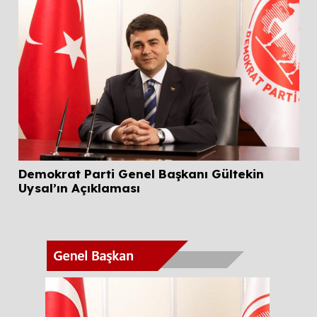
Mi
20
Demokrat Parti Genel Başkanı Gültekin
Uysal’ın Açıklaması