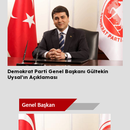
Mi
20
Demokrat Parti Genel Başkanı Gültekin
Uysal’ın Açıklaması