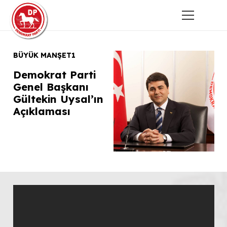
BÜYÜK MANŞET1
BÜ
Demokrat Parti
Mi
Genel Başkanı
Or
Gültekin Uysal’ın
Aç
Açıklaması
Ma
An